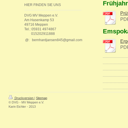
Frühjahr
HIER FINDEN SIE UNS
Prü
DVG MV Meppen e.V.
PDF
Am Hasenkamp 53
49716 Meppen
Tel.: 05931 4974867
Emspoka
015202911888
@:
bernhardjansen845@gmail.com
Erg
PDF
Druckversion
|
Sitemap
© DVG - MV Meppen e.V.
Karin Eichler - 2013