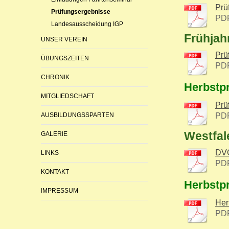
Prü
Prüfungsergebnisse
PDF
Landesausscheidung IGP
Frühjah
UNSER VEREIN
Prü
ÜBUNGSZEITEN
PDF
CHRONIK
Herbstp
MITGLIEDSCHAFT
Prü
AUSBILDUNGSSPARTEN
PDF
Westfal
GALERIE
DVG
LINKS
PDF
KONTAKT
Herbstp
IMPRESSUM
Her
PDF